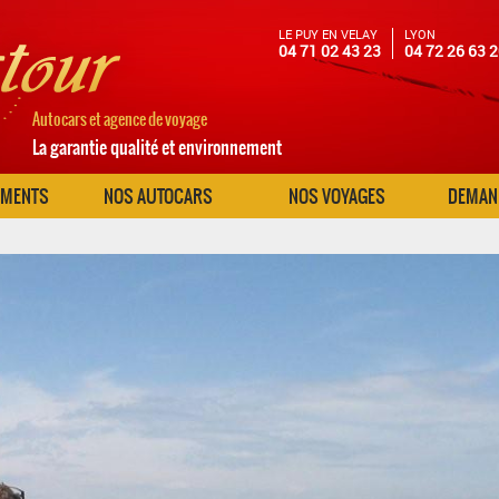
LE PUY EN VELAY
LYON
04 71 02 43 23
04 72 26 63 
Autocars et agence de voyage
La garantie qualité et environnement
EMENTS
NOS AUTOCARS
NOS VOYAGES
DEMAND