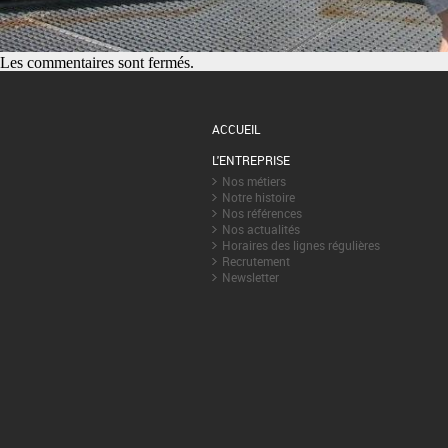
Les commentaires sont fermés.
ACCUEIL
L'ENTREPRISE
Nos métiers
Notre histoire
Nos références
Nos actualités
Horaires des lignes régulières
Recrutement
Newsletter