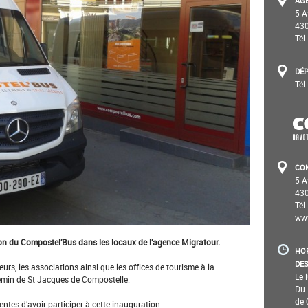
AGE
5 A
430
Tél
DÉ
Tél
CO
5 A
430
Tél
www
tion du Compostel’Bus dans les locaux de l’agence Migratour.
HOR
DES
eurs, les associations ainsi que les offices de tourisme à la
Le 
hemin de St Jacques de Compostelle.
Du 
de 
tes d’avoir participer à cette inauguration.