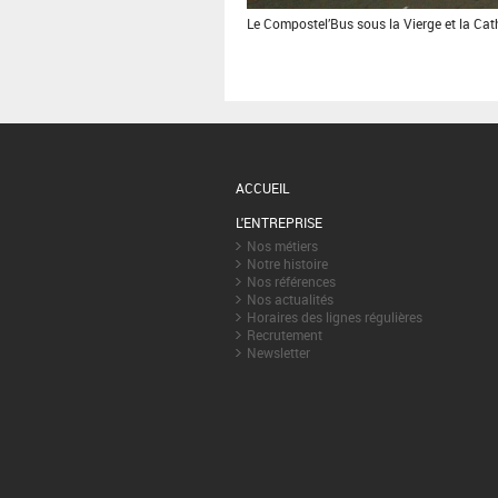
Le Compostel’Bus sous la Vierge et la Ca
ACCUEIL
L'ENTREPRISE
Nos métiers
Notre histoire
Nos références
Nos actualités
Horaires des lignes régulières
Recrutement
Newsletter