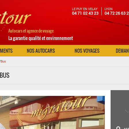
LE PUY EN VELAY
LYON
04 71 02 43 23
04 72 26 63 
Autocars et agence de voyage
La garantie qualité et environnement
EMENTS
NOS AUTOCARS
NOS VOYAGES
DEMAND
l’Bus
’BUS