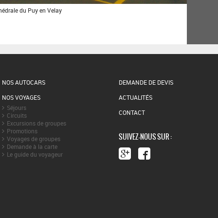
thédrale du Puy en Velay
NOS AUTOCARS
DEMANDE DE DEVIS
NOS VOYAGES
ACTUALITÉS
Séjours
CONTACT
Circuits
Excursions de groupes
Promotions
SUIVEZ-NOUS SUR :
Voyages de groupes
Demande à la carte
Le guide du voyageur