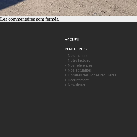
Les commentaires sont fermés.
ACCUEIL
L'ENTREPRISE
Nos métiers
Notre histoire
Nos références
Nos actualités
Horaires des lignes régulières
Recrutement
Newsletter