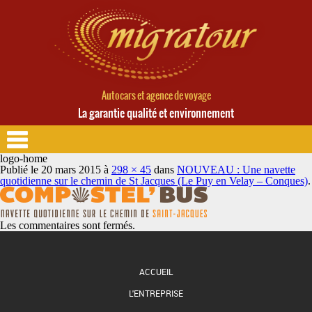
Autocars et agence de voyage
La garantie qualité et environnement
logo-home
Publié le
20 mars 2015
à
298 × 45
dans
NOUVEAU : Une navette
quotidienne sur le chemin de St Jacques (Le Puy en Velay – Conques)
.
Les commentaires sont fermés.
ACCUEIL
L'ENTREPRISE