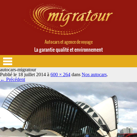
Autocars et agence de voyage
La garantie qualité et environnement
autocars-migratour
Publié le
18 juillet 2014
à
600 × 264
dans
Nos autocars
.
← Précédent