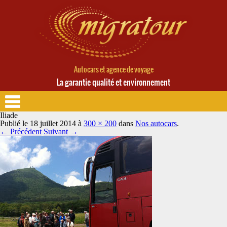
Autocars et agence de voyage
La garantie qualité et environnement
Iliade
Publié le
18 juillet 2014
à
300 × 200
dans
Nos autocars
.
← Précédent
Suivant →