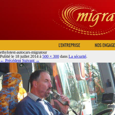
L’ENTREPRISE
NOS ENGAG
ethylotest-autocars-migratour
Publié le
18 juillet 2014
à
500 × 300
dans
La sécurité
.
← Précédent
Suivant →