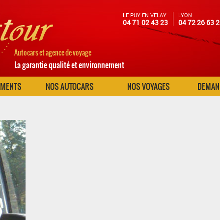
LE PUY EN VELAY
LYON
04 71 02 43 23
04 72 26 63 
Autocars et agence de voyage
La garantie qualité et environnement
EMENTS
NOS AUTOCARS
NOS VOYAGES
DEMAND