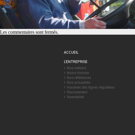
Les commentaires sont fermés.
ACCUEIL
L'ENTREPRISE
Nos métiers
Notre histoire
Nos références
Nos actualités
Horaires des lignes régulières
Recrutement
Newsletter