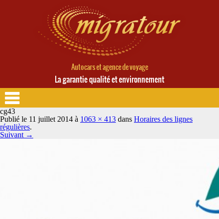
Autocars et agence de voyage
La garantie qualité et environnement
cg43
Publié le
11 juillet 2014
à
1063 × 413
dans
Horaires des lignes
régulières
.
Suivant →