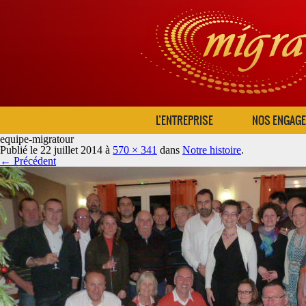
L’ENTREPRISE
NOS ENGAG
equipe-migratour
Publié le
22 juillet 2014
à
570 × 341
dans
Notre histoire
.
← Précédent