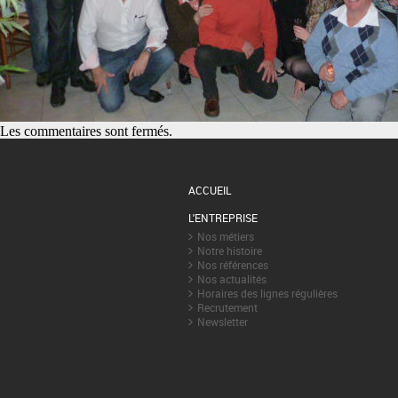
Les commentaires sont fermés.
ACCUEIL
L'ENTREPRISE
Nos métiers
Notre histoire
Nos références
Nos actualités
Horaires des lignes régulières
Recrutement
Newsletter