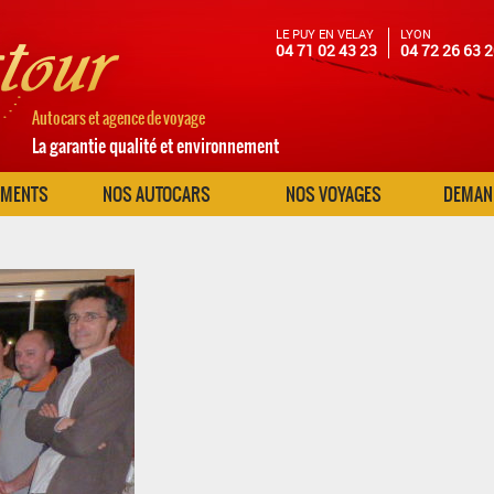
LE PUY EN VELAY
LYON
04 71 02 43 23
04 72 26 63 
Autocars et agence de voyage
La garantie qualité et environnement
EMENTS
NOS AUTOCARS
NOS VOYAGES
DEMAND