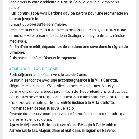
locale vers la
côte occidentale jusqu’à Salò,
jolie ville aux maisons
pastel.
Puis continuation vers
Gardone
d’où on partira pour une promenade en
bateau jusqu’à la
romantique
presqu’île de Sirmione.
Déjeuner puis visite pour admirer la douceur du climat, les restes d’une
grandiose ville romaine, le château Scaliger, vrai joyau de l’architecture
médiévale.
En fin d’après-midi,
dégustation de vin dans une cave dans la région de
Sirmione.
Puis retour à l’hôtel. Dîner et le logement.
4EME JOUR – LAC DE COME
Petit déjeuner puis départ vers
le Lac de Come.
Le matin, rencontre avec
une accompagnatrice à la Villa Carlotta,
élégante résidence du XVIIIe siècle ornée de sculptures. Nous y
admirerons un somptueux jardin fleuri de rhodondendrons et d’azalées,
des grottes de verdure qui constituent des asiles parfumés d’où l’on jouit
d’une vue admirable sur le lac.
Entrée incluse à la Villa Carlotta.
Promenade en bateau jusqu’à Bellagio
Détente dans le ravissant petit village à l’extrémité du promontoire qui
divise le lac en deux bras.
Après le déjeuner à Bellagio, traversée de Bellagio à Cadenabbia
Arrivée sur le Lac Majeur, dîner et nuit dans la région de Baveno.