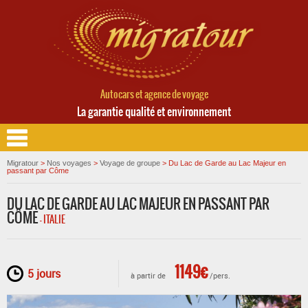
Autocars et agence de voyage
La garantie qualité et environnement
Migratour
>
Nos voyages
>
Voyage de groupe
>
Du Lac de Garde au Lac Majeur en
passant par Côme
DU LAC DE GARDE AU LAC MAJEUR EN PASSANT PAR
CÔME
- ITALIE
1149€
5 jours
à partir de
/pers.