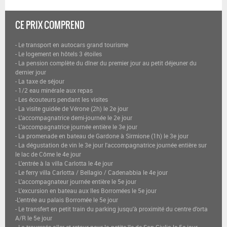
CE PRIX COMPREND
- Le transport en autocars grand tourisme
- Le logement en hôtels 3 étoiles
- La pension complète du dîner du premier jour au petit déjeuner du
dernier jour
- La taxe de séjour
- 1/2 eau minérale aux repas
- Les écouteurs pendant les visites
- La visite guidée de Vérone (2h) le 2e jour
- L'accompagnatrice demi-journée le 2e jour
- L'accompagnatrice journée entière le 3e jour
- La promenade en bateau de Gardone à Sirmione (1h) le 3e jour
- La dégustation de vin le 3e jour l'accompagnatrice journée entière sur
le lac de Côme le 4e jour
- L'entrée à la villa Carlotta le 4e jour
- Le ferry villa Carlotta / Bellagio / Cadenabbia le 4e jour
- L'accompagnateur journée entière le 5e jour
- L'excursion en bateau aux îles Borromées le 5e jour
-L'entrée au palais Borromée le 5e jour
- Le transfert en petit train du parking jusqu'à proximité du centre d'orta
A/R le 5e jour
- La traversée aller et retour pour la petite île de San Giulio le 5e jour