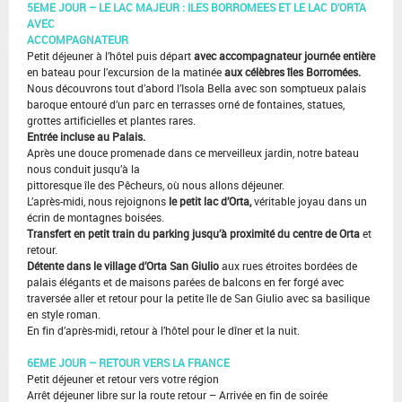
5EME JOUR – LE LAC MAJEUR : ILES BORROMEES ET LE LAC D’ORTA
AVEC
ACCOMPAGNATEUR
Petit déjeuner à l’hôtel puis départ
avec accompagnateur journée entière
en bateau pour l’excursion de la matinée
aux célèbres îles Borromées.
Nous découvrons tout d’abord l’Isola Bella avec son somptueux palais
baroque entouré d’un parc en terrasses orné de fontaines, statues,
grottes artificielles et plantes rares.
Entrée incluse au Palais.
Après une douce promenade dans ce merveilleux jardin, notre bateau
nous conduit jusqu’à la
pittoresque île des Pêcheurs, où nous allons déjeuner.
L’après-midi, nous rejoignons
le petit lac d’Orta,
véritable joyau dans un
écrin de montagnes boisées.
Transfert en petit train du parking jusqu’à proximité du centre de Orta
et
retour.
Détente dans le village d’Orta San Giulio
aux rues étroites bordées de
palais élégants et de maisons parées de balcons en fer forgé avec
traversée aller et retour pour la petite île de San Giulio avec sa basilique
en style roman.
En fin d’après-midi, retour à l’hôtel pour le dîner et la nuit.
6EME JOUR – RETOUR VERS LA FRANCE
Petit déjeuner et retour vers votre région
Arrêt déjeuner libre sur la route retour – Arrivée en fin de soirée