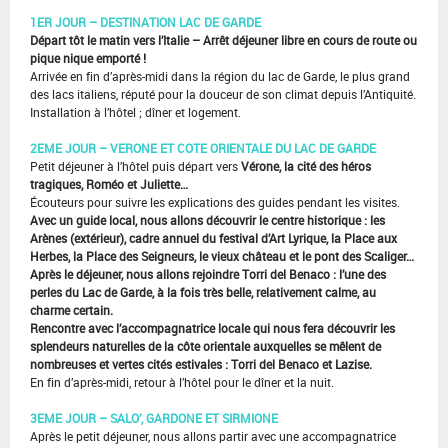
1ER JOUR – DESTINATION LAC DE GARDE
Départ tôt le matin vers l’Italie – Arrêt déjeuner libre en cours de route ou
pique nique emporté !
Arrivée en fin d’après-midi dans la région du lac de Garde, le plus grand
des lacs italiens, réputé pour la douceur de son climat depuis l’Antiquité.
Installation à l’hôtel ; dîner et logement.
2EME JOUR – VERONE ET COTE ORIENTALE DU LAC DE GARDE
Petit déjeuner à l’hôtel puis départ vers
Vérone, la cité des héros
tragiques, Roméo et Juliette…
Écouteurs pour suivre les explications des guides pendant les visites.
Avec un guide local, nous allons découvrir le centre historique : les
Arènes (extérieur), cadre
annuel du festival d’Art Lyrique, la Place aux
Herbes, la Place des Seigneurs, le vieux château et le pont des Scaliger…
Après le déjeuner, nous allons rejoindre Torri del Benaco : l’une des
perles du Lac de Garde, à la
fois très belle, relativement calme, au
charme certain.
Rencontre avec l’accompagnatrice locale qui nous fera découvrir les
splendeurs naturelles de la
côte orientale auxquelles se mêlent de
nombreuses et vertes cités estivales : Torri del Benaco et
Lazise.
En fin d’après-midi, retour à l’hôtel pour le dîner et la nuit.
3EME JOUR – SALO’, GARDONE ET SIRMIONE
Après le petit déjeuner, nous allons partir avec une accompagnatrice