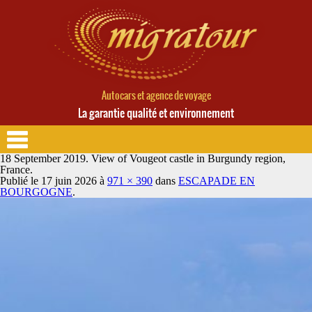
Autocars et agence de voyage
La garantie qualité et environnement
18 September 2019. View of Vougeot castle in Burgundy region,
France.
Publié le
17 juin 2026
à
971 × 390
dans
ESCAPADE EN
BOURGOGNE
.