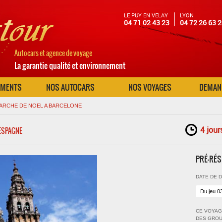
LE PUY EN VELAY
LYON
04 71 02 43 23
04 72 26 63 
Autocars et agence de voyage
La garantie qualité et environnement
EMENTS
NOS AUTOCARS
NOS VOYAGES
DEMAND
ARCHE DE NOEL A BARCELONE
4 jour
 ESPAGNE
PRÉ-RÉS
DATE DE D
CE VOYAG
DES GROU