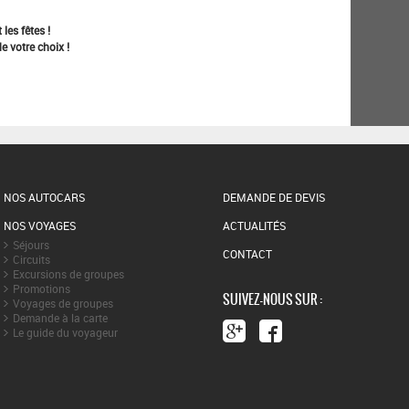
les fêtes !
e votre choix !
NOS AUTOCARS
DEMANDE DE DEVIS
NOS VOYAGES
ACTUALITÉS
Séjours
CONTACT
Circuits
Excursions de groupes
Promotions
SUIVEZ-NOUS SUR :
Voyages de groupes
Demande à la carte
Le guide du voyageur