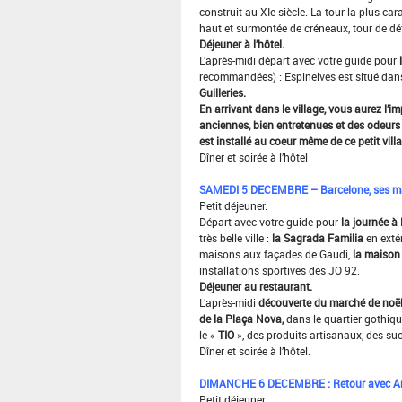
construit au XIe siècle. La tour la plus ca
haut et surmontée de créneaux, tour de d
Déjeuner à l’hôtel.
L’après-midi départ avec votre guide pour
l
recommandées) : Espinelves est situé dans
Guilleries.
En arrivant dans le village, vous aurez l’i
anciennes, bien entretenues et des odeurs 
est installé au coeur même de ce petit vill
Dîner et soirée à l’hôtel
SAMEDI 5 DECEMBRE – Barcelone, ses mar
Petit déjeuner.
Départ avec votre guide pour
la journée à
très belle ville :
la Sagrada Familia
en extér
maisons aux façades de Gaudi,
la maison 
installations sportives des JO 92.
Déjeuner au restaurant.
L’après-midi
découverte du marché de noël
de la Plaça Nova,
dans le quartier gothiq
le «
TIO
», des produits artisanaux, des suc
Dîner et soirée à l’hôtel.
DIMANCHE 6 DECEMBRE : Retour avec Arrêt
Petit déjeuner.