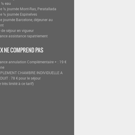
+ ½ eau
de ½ journée Mont-Ras, Peratallada
de ½ journée Espinelves
de journée Barcelone, déjeuner au
ant
e de séjour en vigueur
rance assistance rapatriement
IX NE COMPREND PAS
rance annulation Complémentaire + : 19 €
nne
UPPLEMENT CHAMBRE INDIVIDUELLE A
UIT : 78 € pour le séjour
très limité à ce tarif)