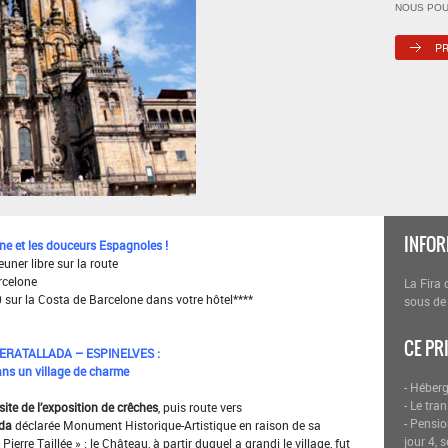
NOUS POU
INFOR
 et les douceurs Espagnoles !
uner libre sur la route
arcelone
La Fira 
 sur la Costa de Barcelone dans votre hôtel****
sous de
CE PR
ERATALLADA – ESPINELVES :
ans un village de charme
- Héber
- Le tra
site de l’exposition de crêches
, puis route vers
- Pensio
rda
déclarée Monument Historique-Artistique en raison de sa
jour 4,
ierre Taillée » : le Château, à partir duquel a grandi le village, fut