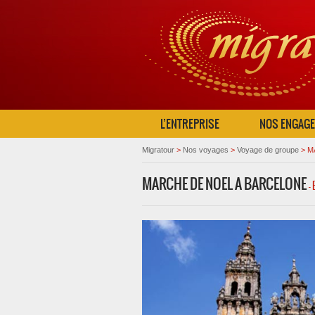
L’ENTREPRISE
NOS ENGAG
Migratour
>
Nos voyages
>
Voyage de groupe
>
M
MARCHE DE NOEL A BARCELONE
-