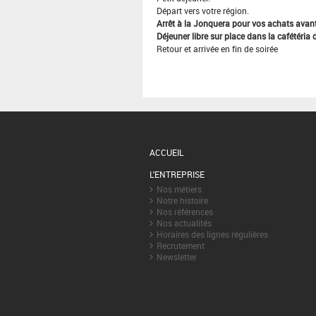
Départ vers votre région.
Arrêt à la Jonquera pour vos achats avant 
Déjeuner libre sur place dans la cafétéria d
Retour et arrivée en fin de soirée
ACCUEIL
L'ENTREPRISE
Nos métiers
Notre histoire
Nos références
Nos actualités
Horaires des lignes régulières
Recrutement
Newsletter