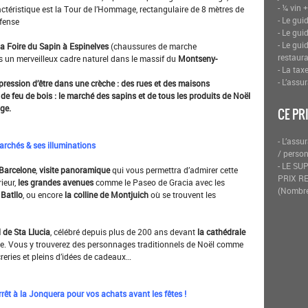
- ¼ vin 
ractéristique est la Tour de l’Hommage, rectangulaire de 8 mètres de
- Le gui
éfense
- Le gui
- Le gui
a Foire du Sapin à Espinelves
(chaussures de marche
restaur
 un merveilleux cadre naturel dans le massif du
Montseny-
- La tax
- L’assu
mpression d’être dans une crèche : des rues et des
maisons
de feu de bois : le marché des sapins et de
tous les produits de Noël
age.
CE PR
- L’assu
chés & ses illuminations
/ perso
- LE S
 Barcelone
,
visite panoramique
qui vous permettra d’admirer cette
PRIX RED
ieur,
les grandes avenues
comme le Paseo de Gracia avec les
(Nombre 
Batllo
, ou encore
la colline de Montjuich
où se trouvent les
 de Sta Llucia
, célébré depuis plus de 200 ans devant
la cathédrale
ue. Vous y trouverez des personnages traditionnels de Noël comme
reries et pleins d’idées de cadeaux…
 à la Jonquera pour vos achats avant les fêtes !