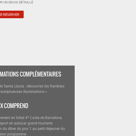
R UN DEVIS DÉTAILLÉ
MATIONS COMPLÉMENTAIRES
de Santa Llucia : découvrez les Ramblas
 somptueuses illuminations »
IX COMPREND
gement en hôtel 4* Costa de Barcelona
nsport en autocar grand tourisme
n du dîner du jour 1 au petit déjeuner du
 selon programme