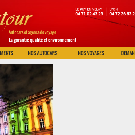
LE PUY EN VELAY
LYON
04 71 02 43 23
04 72 26 63 
Autocars et agence de voyage
La garantie qualité et environnement
EMENTS
NOS AUTOCARS
NOS VOYAGES
DEMAND