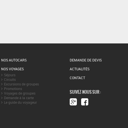
NOS AUTOCARS
DEMANDE DE DEVIS
NOS VOYAGES
ACTUALITÉS
Séjours
CONTACT
Circuits
Excursions de groupes
Promotions
SUIVEZ-NOUS SUR :
Voyages de groupes
Demande à la carte
Le guide du voyageur