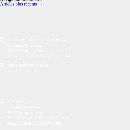
Articles plus récents
→
AGENCE MIGRATOUR DU PUY-EN-VELAY
5 Avenue Clémenceau
43000 Le Puy-en-Velay
Tél. 04 71 02 43 23 - Fax 04 71 09 21 04
DÉPOT MIGRATOUR À LYON
Tél. 04 72 26 63 20
COMPOSTEL'BUS
5 Avenue Clémenceau
43000 Le Puy­ en­ Velay
Tél. 04 71 02 43 23 ­ Fax 04 71 09 21 04
www.bus-chemin-compostelle.com