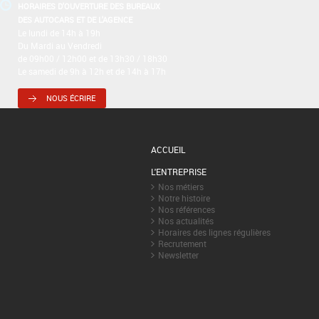
HORAIRES D'OUVERTURE DES BUREAUX
DES AUTOCARS ET DE L'AGENCE
Le lundi de 14h à 19h
Du Mardi au Vendredi
de 09h00 / 12h00 et de 13h30 / 18h30
Le samedi de 9h à 12h et de 14h à 17h
NOUS ÉCRIRE
ACCUEIL
L'ENTREPRISE
Nos métiers
Notre histoire
Nos références
Nos actualités
Horaires des lignes régulières
Recrutement
Newsletter