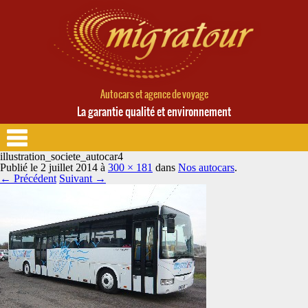
Autocars et agence de voyage
La garantie qualité et environnement
illustration_societe_autocar4
Publié le
2 juillet 2014
à
300 × 181
dans
Nos autocars
.
← Précédent
Suivant →