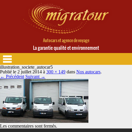
Autocars et agence de voyage
La garantie qualité et environnement
illustration_societe_autocar5
Publié le
2 juillet 2014
à
300 × 149
dans
Nos autocars
.
← Précédent
Suivant →
Les commentaires sont fermés.