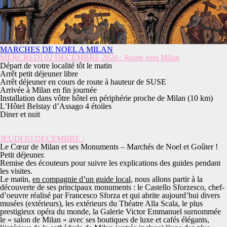
MARCHES DE NOEL A MILAN
MERCREDI 02 DECEMBRE 2026 : Route vers Milan
Départ de votre localité tôt le matin
Arrêt petit déjeuner libre
Arrêt déjeuner en cours de route à hauteur de SUSE
Arrivée à Milan en fin journée
Installation dans vôtre hôtel en périphérie proche de Milan (10 km)
L’Hôtel Belstay d’Assago 4 étoiles
Diner et nuit
JEUDI 03 DECEMBRE :
Le Cœur de Milan et ses Monuments – Marchés de Noel et Goûter !
Petit déjeuner.
Remise des écouteurs pour suivre les explications des guides pendant
les visites.
Le matin,
en compagnie d’un guide local,
nous allons partir à la
découverte de ses principaux monuments
: le Castello Sforzesco, chef-
d’oeuvre réalisé par Francesco Sforza et qui abrite aujourd’hui divers
musées (extérieurs), les extérieurs du Théatre Alla Scala, le plus
prestigieux opéra du monde, la Galerie Victor Emmanuel surnommée
le « salon de Milan » avec ses boutiques de luxe et cafés élégants,