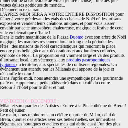
l’intérieur de la cathédrale de Milan (entrée incluse)
l’une des plus
vastes églises gothiques du monde..
.
Déjeuner au restaurant.
L’APRES-MIDI SERA A VOTRE ENTIERE DISPOSITION pour
flâner à votre gré devant les étals des chalets de Noël où les artisans
exposent et vendent leurs créations uniques, et pour vous laisser
envahir par cette atmosphère chaleureuse, magique et festive de cette
ville emblématique d’Italie !
Dans le cadre magnifique de la Piazza
Duomo
avec son arbre de Noël
magique, les marchés reviennent tout au long de la période des
fêtes : des maisons de Noël caractéristiques qui rendront la place
encore plus belle grâce aux décorations et aux lumières colorées,
symbole de Noël. La proposition est vraiment large et va des produits
d’artisanat local, aux vêtements, aux
produits gastronomiques
typiques
du territoire, aux spécialités de confiserie régionales. Un
événement tant attendu par les Milanais qui apporte de la joie et
réchauffe le cœur !
Dans l’après-midi, nous attendra une sympathique pause gourmande
(café ou cappucino et petite pâtisserie) dans un café du centre.
Retour à l’hôtel pour le dîner et nuit.
VENDREDI 04 DECEMBRE :
Milan et son quartier des Artistes : Entrée à la Pinacothèque de Brera !
Petit déjeuner.
Le matin, nous rejoindrons un célèbre quartier de Milan, celui de
Brera, quartier des artistes avec ses belles ruelles, ses immeubles
élégants, ses boutiques et ateliers mais qui abrite aussi l’un des plus