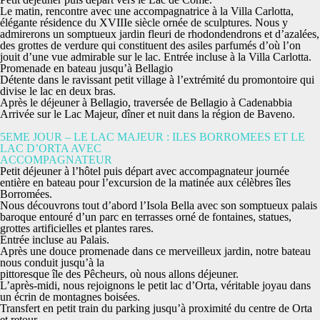
Le matin, rencontre avec
une accompagnatrice à la Villa Carlotta,
élégante résidence du XVIIIe siècle ornée de sculptures. Nous y
admirerons un somptueux jardin fleuri de rhodondendrons et d’azalées,
des grottes de verdure qui constituent des asiles parfumés d’où l’on
jouit d’une vue admirable sur le lac.
Entrée incluse à la Villa Carlotta.
Promenade en bateau jusqu’à Bellagio
Détente dans le ravissant petit village à l’extrémité du promontoire qui
divise le lac en deux bras.
Après le déjeuner à Bellagio, traversée de Bellagio à Cadenabbia
Arrivée sur le Lac Majeur, dîner et nuit dans la région de Baveno.
5EME JOUR – LE LAC MAJEUR : ILES BORROMEES ET LE
LAC D’ORTA AVEC
ACCOMPAGNATEUR
Petit déjeuner à l’hôtel puis départ
avec accompagnateur journée
entière
en bateau pour l’excursion de la matinée
aux célèbres îles
Borromées.
Nous découvrons tout d’abord l’Isola Bella avec son somptueux palais
baroque entouré d’un parc en terrasses orné de fontaines, statues,
grottes artificielles et plantes rares.
Entrée incluse au Palais.
Après une douce promenade dans ce merveilleux jardin, notre bateau
nous conduit jusqu’à la
pittoresque île des Pêcheurs, où nous allons déjeuner.
L’après-midi, nous rejoignons
le petit lac d’Orta,
véritable joyau dans
un écrin de montagnes boisées.
Transfert en petit train du parking jusqu’à proximité du centre de Orta
et retour.