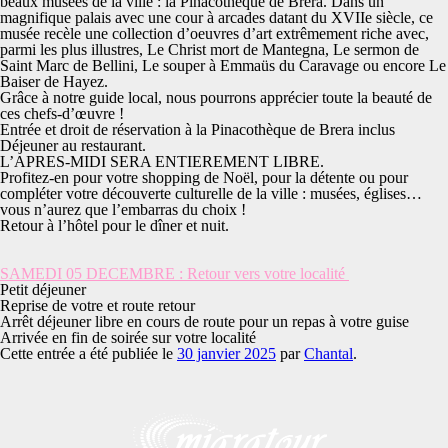
beaux musées de la ville
: la Pinacothèque de Brera. Dans un
magnifique palais avec une cour à arcades datant du XVIIe siècle, ce
musée recèle une collection d’oeuvres d’art extrêmement riche avec,
parmi les plus illustres, Le Christ mort de
Mantegna
, Le sermon de
Saint Marc de
Bellini
, Le souper à Emmaüs du
Caravage
ou encore Le
Baiser de
Hayez
.
Grâce à notre guide local, nous pourrons apprécier toute la beauté de
ces chefs-d’œuvre !
Entrée et droit de réservation à la Pinacothèque de Brera inclus
Déjeuner au restaurant.
L’APRES-MIDI SERA ENTIEREMENT LIBRE.
Profitez-en pour votre shopping de Noël, pour la détente ou pour
compléter votre découverte culturelle de la ville : musées, églises…
vous n’aurez que l’embarras du choix !
Retour à l’hôtel pour le dîner et nuit.
SAMEDI 05 DECEMBRE : Retour vers votre localité
Petit déjeuner
Reprise de votre et route retour
Arrêt déjeuner libre en cours de route pour un repas à votre guise
Arrivée en fin de soirée sur votre localité
Cette entrée a été publiée le
30 janvier 2025
par
Chantal
.