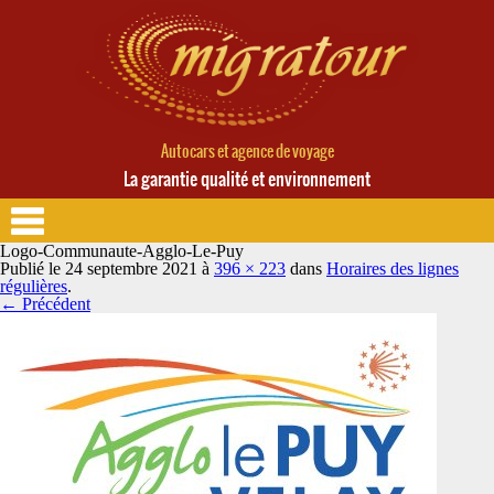
Autocars et agence de voyage
La garantie qualité et environnement
Logo-Communaute-Agglo-Le-Puy
Publié le
24 septembre 2021
à
396 × 223
dans
Horaires des lignes
régulières
.
← Précédent